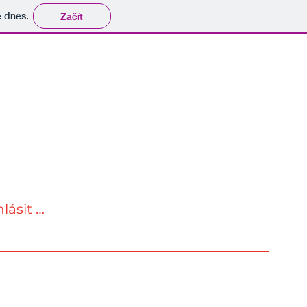
tě dnes.
Začít
hlásit se