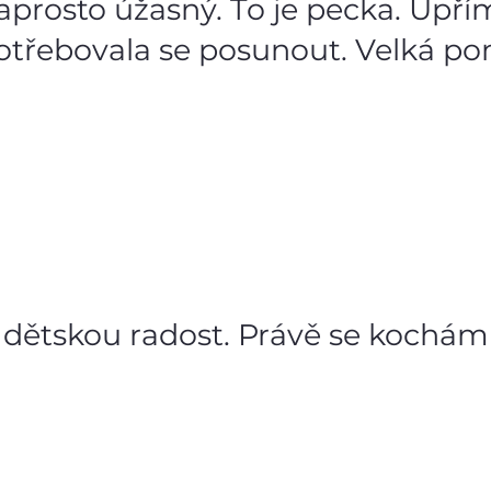
aprosto úžasný. To je pecka. Upří
potřebovala se posunout. Velká p
 dětskou radost. Právě se kochám