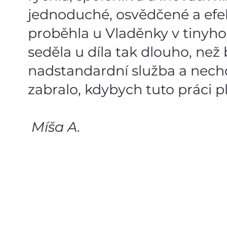
jednoduché, osvědčené a efek
proběhla u Vladěnky v tinyho
seděla u díla tak dlouho, než 
nadstandardní služba a nechc
zabralo, kdybych tuto práci p
Míša A.