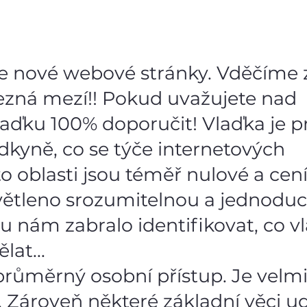
 nové webové stránky. Vděčíme z
t nezná mezí!! Pokud uvažujete nad
laďku 100% doporučit! Vlaďka je 
kyně, co se týče internetových
to oblasti jsou téměř nulové a cení
světleno srozumitelnou a jednodu
 nám zabralo identifikovat, co v
lat...
průměrný osobní přístup. Je velm
í. Zároveň některé základní věci u