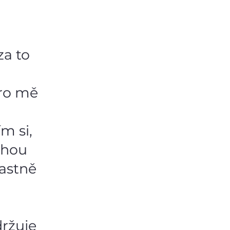
a to
pro mě
m si,
chou
lastně
i
držuje