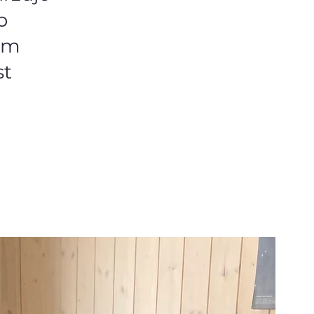
b
sem
st