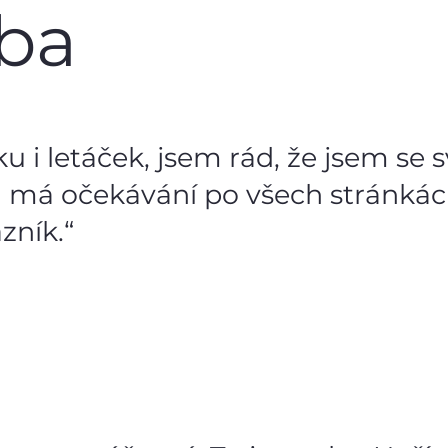
ba
 i letáček, jsem rád, že jsem se s
il má očekávání po všech stránkác
zník.“