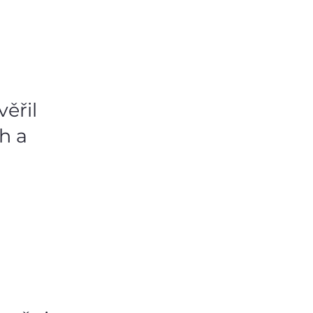
věřil
h a