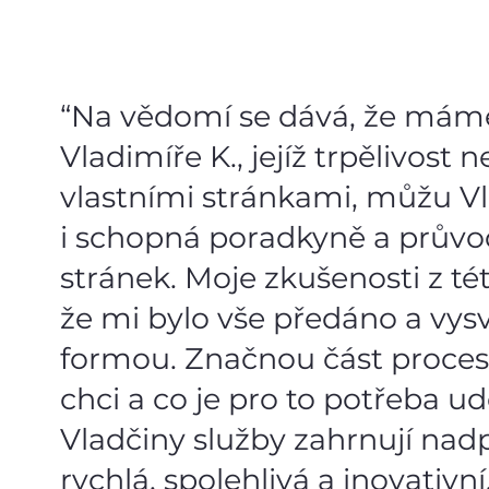
“Na vědomí se dává, že máme
Vladimíře K., jejíž trpělivos
vlastními stránkami, můžu V
i schopná poradkyně a průvod
stránek. Moje zkušenosti z té
že mi bylo vše předáno a vy
formou. Značnou část procesu
chci a co je pro to potřeba udě
Vladčiny služby zahrnují nad
rychlá, spolehlivá a inovativn