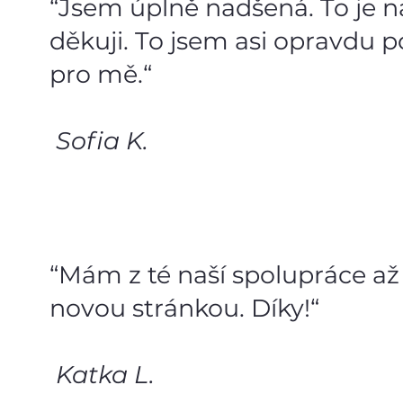
“Jsem úplně nadšená. To je n
děkuji. To jsem asi opravdu 
pro mě.“
Sofia K.
“Mám z té naší spolupráce až
novou stránkou. Díky!“
Katka L.