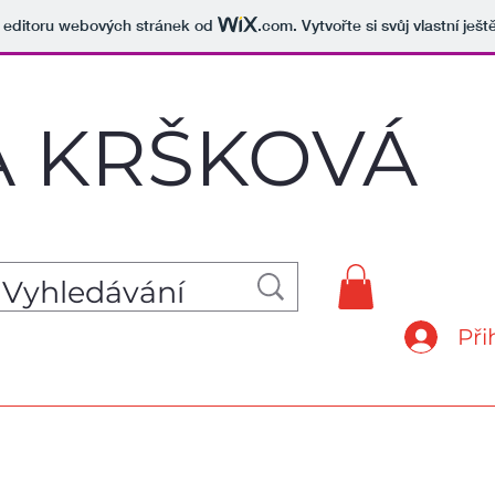
v editoru webových stránek od
.com
. Vytvořte si svůj vlastní ješ
A
KRŠKOVÁ
Při