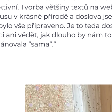
tivní. Tvorba většiny textů na we
usu v krásné přírodě a doslova j
bylo vše připraveno. Je to teda do
i ani vědět, jak dlouho by nám to
lánovala “sama“.“