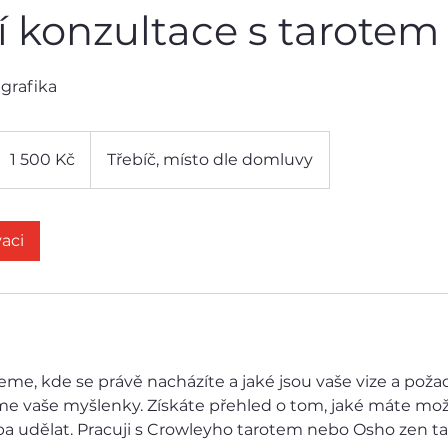
 konzultace s tarotem
grafika
 500
eských
1 500 Kč
Třebíč, místo dle domluvy
orun
aci
me, kde se právě nacházíte a jaké jsou vaše vize a poža
íme vaše myšlenky. Získáte přehled o tom, jaké máte možn
řeba udělat. Pracuji s Crowleyho tarotem nebo Osho zen t