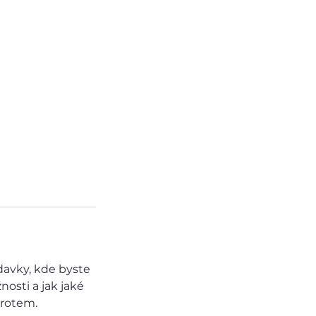
davky, kde byste
osti a jak jaké
arotem.