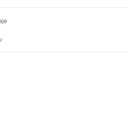
aje
z