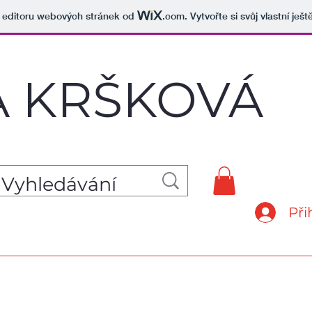
v editoru webových stránek od
.com
. Vytvořte si svůj vlastní ješ
A
KRŠKOVÁ
Při