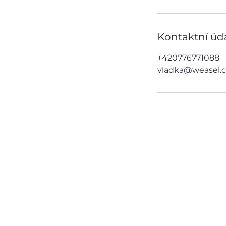
Kontaktní úd
+420776771088
vladka@weasel.c