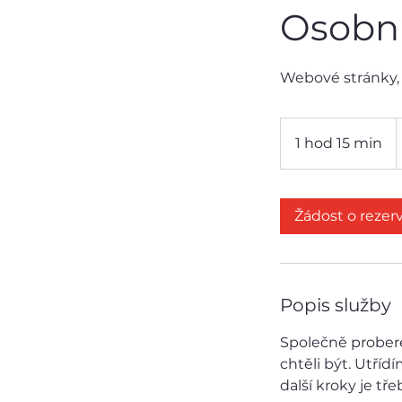
Osobní
Webové stránky, 
1
č
1 hod 15 min
1
k
h
o
1
Žádost o rezerv
5
m
i
n
Popis služby
Společně probere
chtěli být. Utříd
další kroky je t