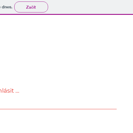
tě dnes.
Začít
hlásit se