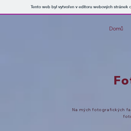
Tento web byl vytvořen v editoru webových stránek
Domů
Fo
Na mých fotografických f
fot