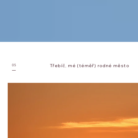
05
Třebíč, mé
(téměř)
rodné město