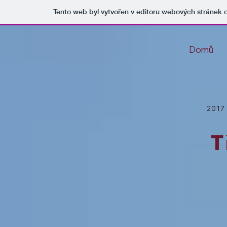
Tento web byl vytvořen v editoru webových stránek
Domů
2017 
T