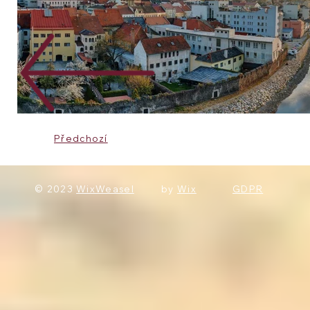
Předchozí
© 2023
WixWeasel
by
Wix
GDPR